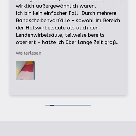
wirklich außergewöhnlich waren.
Ich bin kein einfacher Fall. Durch mehrere
Bandscheibenvorfälle – sowohl im Bereich
der Halswirbelsäule als auch der
Lendenwirbelsäule, teilweise bereits
operiert – hatte ich über lange Zeit große
Probleme beim Schlafen. Fast jede Nacht
Weiterlesen
sind mir die Arme eingeschlafen, ich habe
mich ständig hin und her gewälzt und
morgens war ich alles andere als erholt.
Bevor ich mich für diese Matratze
entschieden habe, hatte ich bereits einige
andere Matratzen ausprobiert – sowohl
aus dem Fachhandel als auch aus dem
Onlinehandel. Trotz vieler Versuche habe
ich nie eine Lösung gefunden, mit der ich
dauerhaft gut schlafen konnte. Deshalb
bin ich auch mit eher vorsichtigen